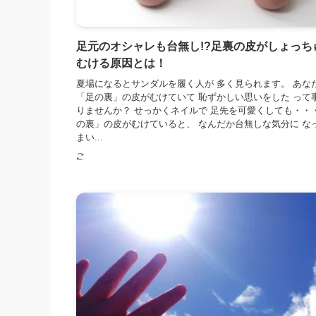
足元のオシャレも台無し!?足裏の皮がしょっち
むける原因とは！
夏場になるとサンダルを履く人が 多く見られます。 あな
「足の裏」の皮がむけていて 恥ずかしい思いをした って
りませんか？ せっかくネイルで 足先を可愛くしても・・・
の裏」の皮がむけていると、 なんだか台無しな気分に な
まい...