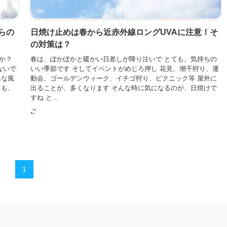
らの
日焼け止めは春から近赤外線ロングUVAに注意！そ
の対策は？
か？
春は、ぽかぽかと暖かい日差しが降り注いで とても、気持ちの
ないで
いい季節です そしてイベントがめじろ押し 花見、潮干狩り、運
んな風
動会、ゴールデンウィーク、イチゴ狩り、ピクニック等 屋外に
ても、
出ることが、多くなります そんな時に気になるのが、日焼けで
すね と...
1