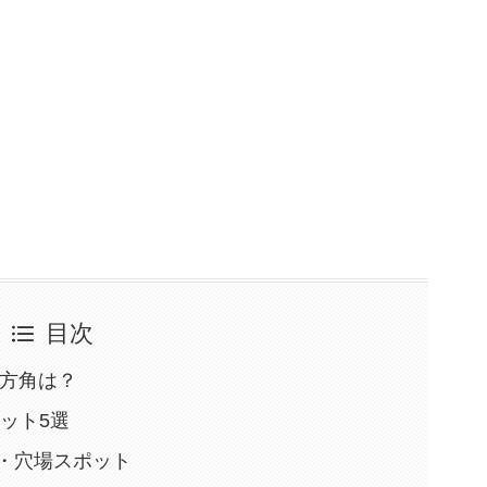
目次
と方角は？
ット5選
・穴場スポット