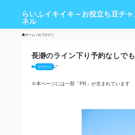
らいふイキイキ～お役立ち豆チャ
ネル
ホーム
おでかけ
長瀞のライン下り予約なしでも
おでかけ
※本ページには一部「PR」が含まれています